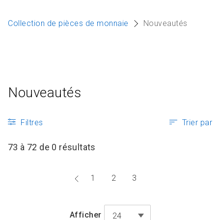
Articles et ressources
A
Collection de pièces de monnaie
Nouveautés
M
F
Nouveautés
Filtres
Trier par
73 à 72 de 0 résultats
Aller
1
2
3
à
la
Afficher
24