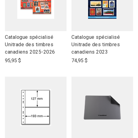
link
link
Catalogue spécialisé
Catalogue spécialisé
to
to
Unitrade des timbres
Unitrade des timbres
open
open
canadiens 2025-2026
canadiens 2023
product
product
95,95 $
74,95 $
name
name