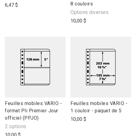
to
to
8 couloirs
6,47 $
open
open
Produit
Options diverses
product
product
avec"
10,00 $
name
name
link
link
Feuilles mobiles VARIO -
Feuilles mobiles VARIO -
to
to
format Pli Premier Jour
1 couloir - paquet de 5
open
open
officiel (PPJO)
10,00 $
product
product
Produit
2 options
name
name
avec"
10,00 $