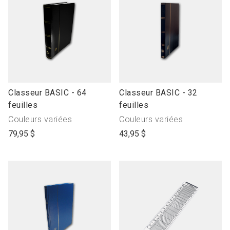
link
link
Classeur BASIC - 64
Classeur BASIC - 32
to
to
feuilles
feuilles
open
open
Produit
Produit
Couleurs variées
Couleurs variées
product
product
avec"
avec"
79,95 $
43,95 $
name
name