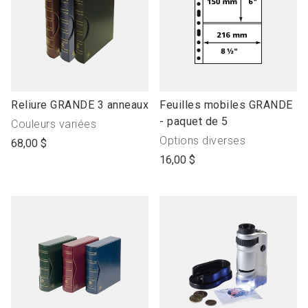
link
link
Reliure GRANDE 3 anneaux
Feuilles mobiles GRANDE
to
to
- paquet de 5
Produit
Couleurs variées
open
open
avec"
Produit
Options diverses
68,00 $
product
product
avec"
16,00 $
name
name