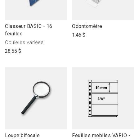
link
link
Classeur BASIC - 16
Odontomètre
to
to
feuilles
1,46 $
open
open
Produit
Couleurs variées
product
product
avec"
28,55 $
name
name
link
link
Loupe bifocale
Feuilles mobiles VARIO -