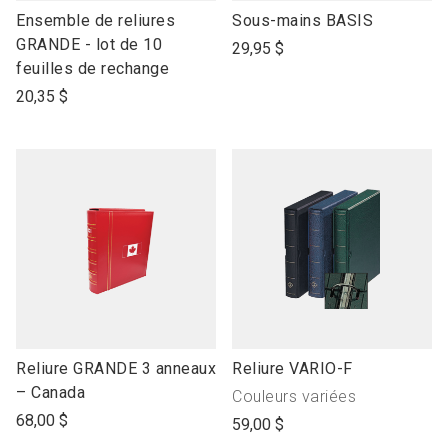
link
link
Ensemble de reliures
Sous-mains BASIS
to
to
GRANDE - lot de 10
29,95 $
open
open
feuilles de rechange
product
product
20,35 $
name
name
link
link
Reliure GRANDE 3 anneaux
Reliure VARIO-F
to
to
– Canada
Produit
Couleurs variées
open
open
avec"
68,00 $
59,00 $
product
product