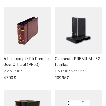
name
name
link
link
Album simple Pli Premier
Classeurs PREMIUM - 32
to
to
Jour Officiel (PPJO)
feuilles
open
open
Produit
Produit
2 couleurs
Couleurs variées
product
product
avec"
avec"
47,00 $
109,95 $
name
name