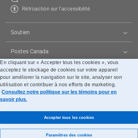
Rétroaction sur l’accessibilité
Soutien
Postes Canada
En cliquant sur « Accepter tous les cookies », vous
acceptez le stockage de cookies sur votre appareil
Blogues
pour améliorer la navigation sur le site, analyser son
utilisation et contribuer à nos efforts de marketing.
Consultez notre politique sur les témoins pour en
Accessibilité
Avis juridiques
Confidentialité
Politique sur les témoins
Recherche
savoir plus.
© Société canadienne des postes
Accepter tous les cookies
Paramètres des cookies