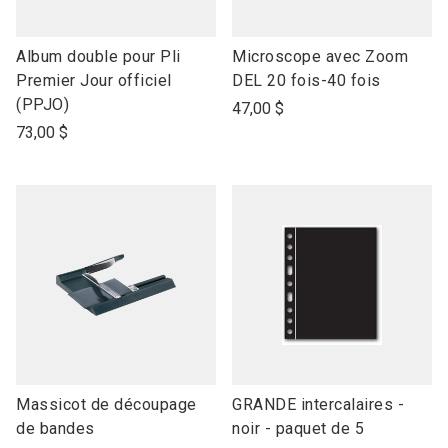
link
link
Album double pour Pli
Microscope avec Zoom
to
to
Premier Jour officiel
DEL 20 fois-40 fois
open
open
(PPJO)
47,00 $
product
product
73,00 $
name
name
link
link
Massicot de découpage
GRANDE intercalaires -
to
to
de bandes
noir - paquet de 5