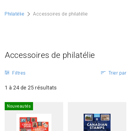
Articles et ressources
A
Philatélie
Accessoires de philatélie
M
F
Accessoires de philatélie
Filtres
Trier par
1 à 24 de 25 résultats
Nouveautés