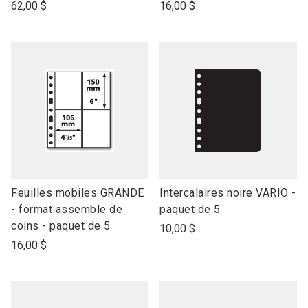
open
open
62,00 $
16,00 $
product
product
name
name
link
link
Feuilles mobiles GRANDE
Intercalaires noire VARIO -
to
to
- format assemble de
paquet de 5
open
open
coins - paquet de 5
10,00 $
product
product
16,00 $
name
name