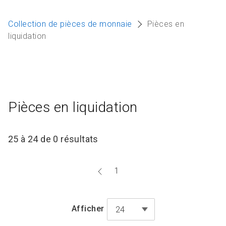
Articles et ressources
A
Collection de pièces de monnaie
Pièces en
M
liquidation
F
Pièces en liquidation
25 à 24 de 0 résultats
Aller
1
à
la
Afficher
24
page