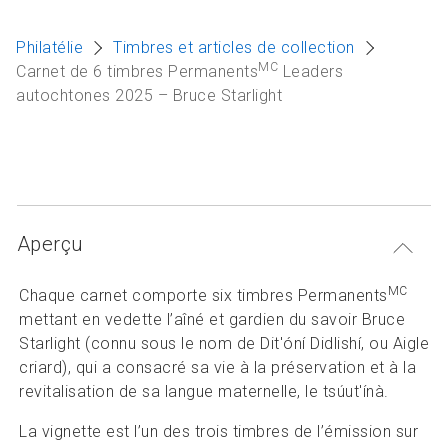
Articles et ressources
A
Philatélie
Timbres et articles de collection
MC
M
Carnet de 6 timbres Permanents
Leaders
autochtones 2025 – Bruce Starlight
F
Aperçu
MC
Chaque carnet comporte six timbres Permanents
mettant en vedette l’aîné et gardien du savoir Bruce
Starlight (connu sous le nom de Dit'óní Didlishí, ou Aigle
criard), qui a consacré sa vie à la préservation et à la
revitalisation de sa langue maternelle, le tsúut'ínà.
La vignette est l’un des trois timbres de l’émission sur