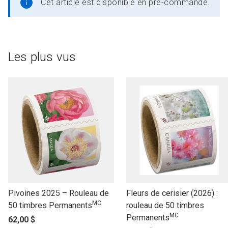
Cet article est disponible en pré-commande.
Les plus vus
l
l
Pivoines 2025 – Rouleau de
Fleurs de cerisier (2026) :
MC
i
i
50 timbres Permanents
rouleau de 50 timbres
MC
n
n
Permanents
p
62,00 $