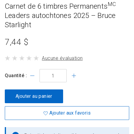
MC
Carnet de 6 timbres Permanents
Leaders autochtones 2025 – Bruce
Starlight
prix
7,44 $
du
le
Aucune évaluation
produit
produit
standard
a
Quantité :
Ajouter au panier
Ajouter aux favoris