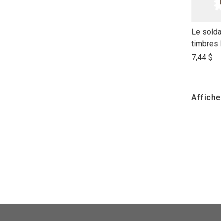
link
Le solda
to
timbres
open
7,44 $
product
name
Affiche