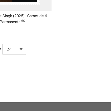
t Singh (2025) : Carnet de 6
MC
 Permanents
r
produits par page
24